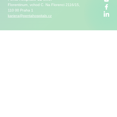
Florentinum, vchod C. Na Florenci 2116/15,
110 00 Praha 1
kariera@pentahospitals.cz
Nahlásit nezákonný obsah
Nastavení cookies
Transparentnost
Reklama na portálech Alma Career
Zásady ochrany soukromí
Podmínky používání
© Alma Career Czechia s.r.o. Vizuální podoba webové stránky může být
rovněž předmětem autorských práv třetích stran
Webovou stránku stránku pro klienta vytvořila a provozuje Alma Career