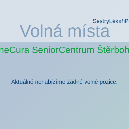
Sestry
Lékaři
P
Volná místa
neCura SeniorCentrum Štěrboh
Aktuálně nenabízíme žádné volné pozice.