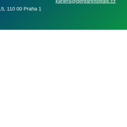
kariera@pentahospitals.cz
15, 110 00 Praha 1
Nahlásit nezák
Reklama na por
 s.r.o. Vizuální podoba webové stránky může být rovněž předmětem autorsk
 Career Czechia s.r.o., IČO 26441381, se sídlem Menclova 2538/2, Libeň, 18