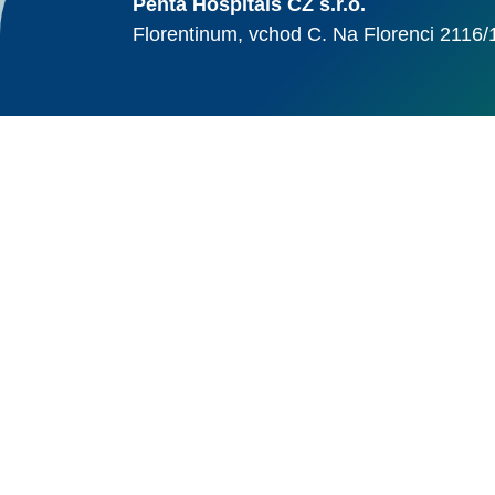
Penta Hospitals CZ s.r.o.
Florentinum, vchod C. Na Florenci 2116/
© Alma Career Czechia
Webovou stránku stránku pro klienta vytvořila a provozuje Alma