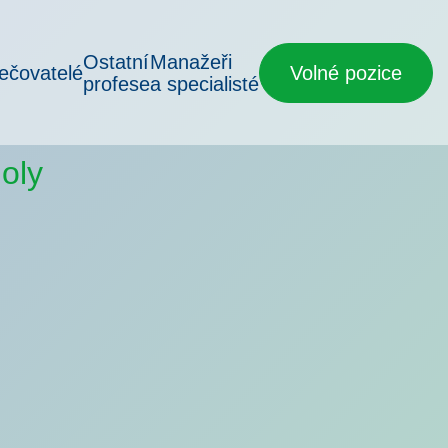
Ostatní
Manažeři
ečovatelé
Volné pozice
profese
a specialisté
oly