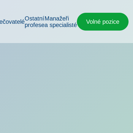
Ostatní
Manažeři
ečovatelé
Volné pozice
profese
a specialisté