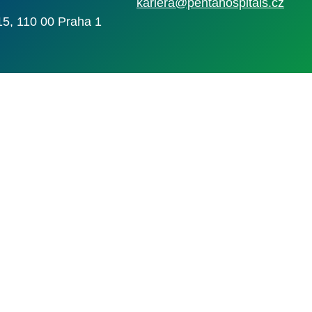
kariera@pentahospitals.cz
15, 110 00 Praha 1
Nahlásit nezák
Reklama na por
 s.r.o. Vizuální podoba webové stránky může být rovněž předmětem autorsk
 Career Czechia s.r.o., IČO 26441381, se sídlem Menclova 2538/2, Libeň, 18