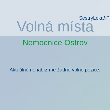
Sestry
Lékaři
P
Volná místa
Nemocnice Ostrov
Aktuálně nenabízíme žádné volné pozice.