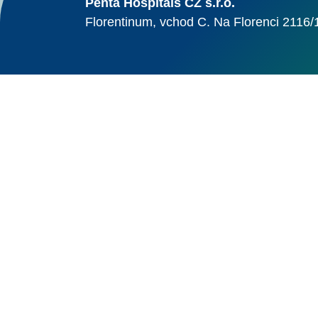
Penta Hospitals CZ s.r.o.
Florentinum, vchod C. Na Florenci 2116/
© Alma Career Czechia
Webovou stránku stránku pro klienta vytvořila a provozuje Alma