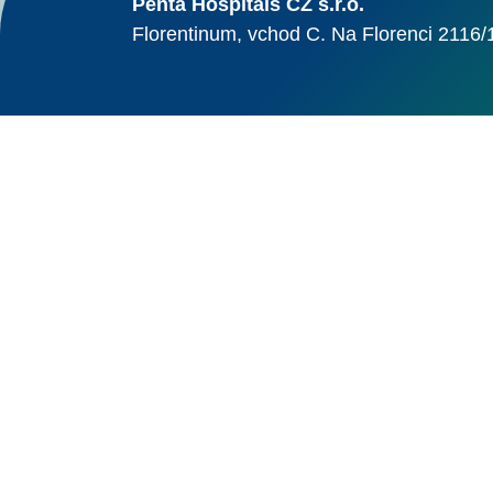
Penta Hospitals CZ s.r.o.
Florentinum, vchod C. Na Florenci 2116/
© Alma Career Czechia
Webovou stránku stránku pro klienta vytvořila a provozuje Alma