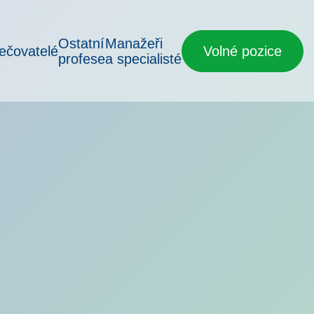
Ostatní
Manažeři
ečovatelé
Volné pozice
profese
a specialisté