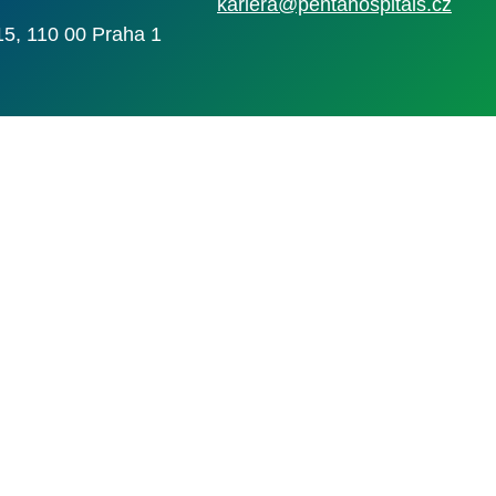
kariera@pentahospitals.cz
15, 110 00 Praha 1
Nahlásit nezák
Reklama na por
 s.r.o. Vizuální podoba webové stránky může být rovněž předmětem autorsk
 Career Czechia s.r.o., IČO 26441381, se sídlem Menclova 2538/2, Libeň, 18