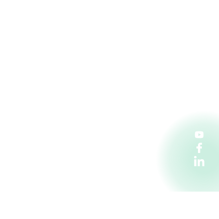
Penta Hospitals CZ s.r.o.
Florentinum, vchod C. Na Florenci 2116/15,
110 00 Praha 1
kariera@pentahospitals.cz