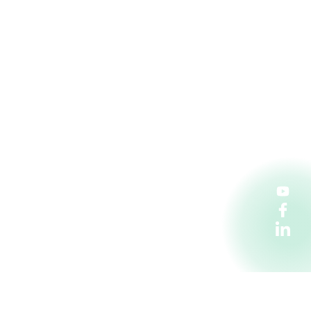
Penta Hospitals CZ s.r.o.
Florentinum, vchod C. Na Florenci 2116/15,
110 00 Praha 1
kariera@pentahospitals.cz