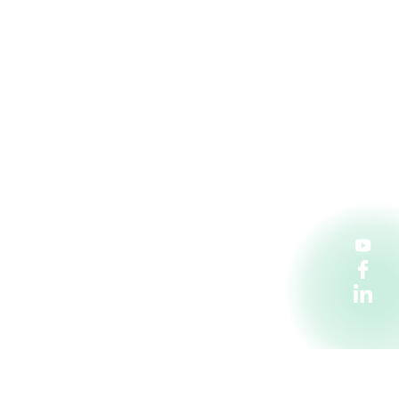
Penta Hospitals CZ s.r.o.
Florentinum, vchod C. Na Florenci 2116/15,
110 00 Praha 1
kariera@pentahospitals.cz