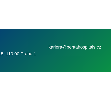
kariera@pentahospitals.cz
15, 110 00 Praha 1
Nahlásit nezák
Reklama na por
 s.r.o. Vizuální podoba webové stránky může být rovněž předmětem autorsk
 Career Czechia s.r.o., IČO 26441381, se sídlem Menclova 2538/2, Libeň, 18