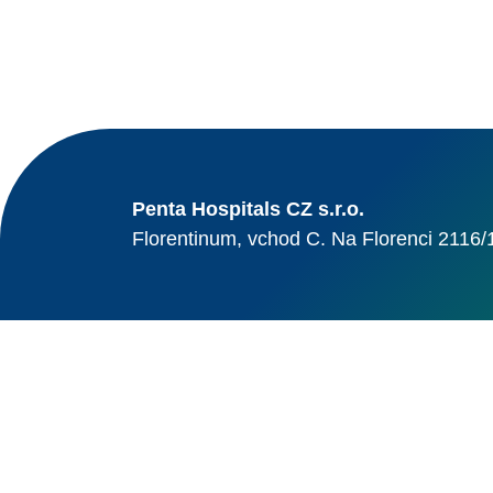
Penta Hospitals CZ s.r.o.
Florentinum, vchod C. Na Florenci 2116/
© Alma Career Czechia
Webovou stránku stránku pro klienta vytvořila a provozuje Alma