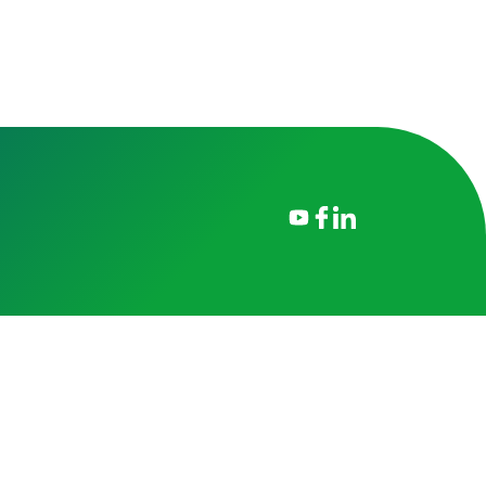
onný obsah
Nastavení cookies
Transparentnost
tálech Alma Career
Zásady ochrany soukromí
Podmínky používání
ých práv třetích stran
0 00 Praha 8, sp. zn. C 82484 vedená u Městského soudu v Praze.