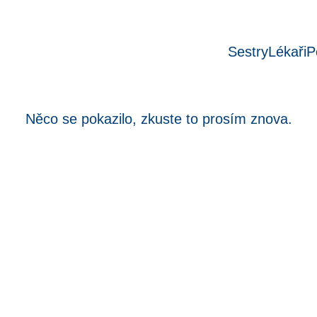
Sestry
Lékaři
P
Něco se pokazilo, zkuste to prosím znova.