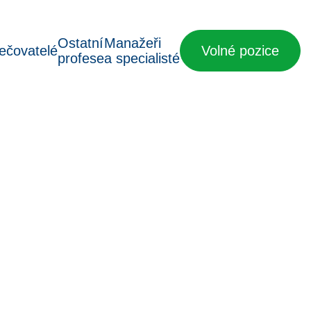
Ostatní
Manažeři
ečovatelé
Volné pozice
profese
a specialisté