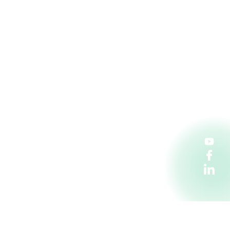
Penta Hospitals CZ s.r.o.
Florentinum, vchod C. Na Florenci 2116/15,
110 00 Praha 1
kariera@pentahospitals.cz