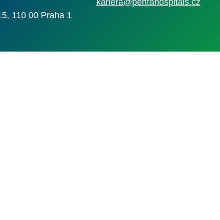
kariera@pentahospitals.cz
15, 110 00 Praha 1
Nahlásit nezák
Reklama na por
 s.r.o. Vizuální podoba webové stránky může být rovněž předmětem autorsk
 Career Czechia s.r.o., IČO 26441381, se sídlem Menclova 2538/2, Libeň, 18