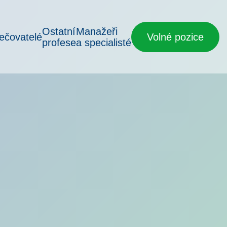
Ostatní
Manažeři
ečovatelé
Volné pozice
profese
a specialisté