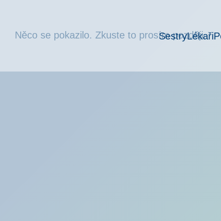
Něco se pokazilo. Zkuste to prosím později.
Sestry
Lékaři
P