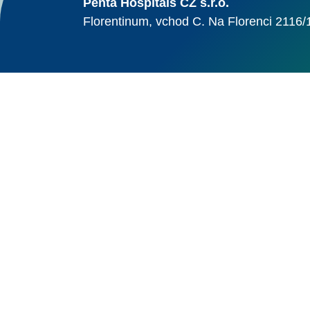
Penta Hospitals CZ s.r.o.
Florentinum, vchod C. Na Florenci 2116/
© Alma Career Czechia
Webovou stránku stránku pro klienta vytvořila a provozuje Alma