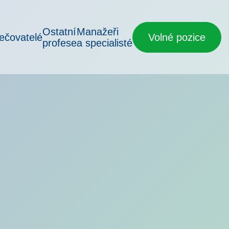
Ostatní
Manažeři
ečovatelé
Volné pozice
profese
a specialisté