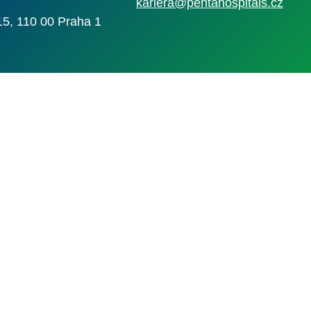
kariera@pentahospitals.cz
15, 110 00 Praha 1
Nahlásit nezák
Reklama na por
 s.r.o. Vizuální podoba webové stránky může být rovněž předmětem autorsk
 Career Czechia s.r.o., IČO 26441381, se sídlem Menclova 2538/2, Libeň, 18