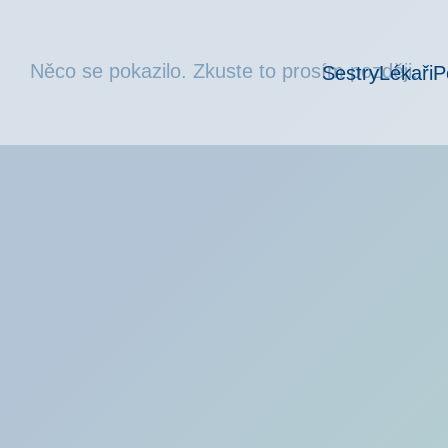
Něco se pokazilo. Zkuste to prosím později.
Sestry
Lékaři
P