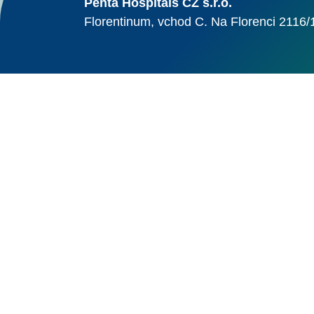
Penta Hospitals CZ s.r.o.
Florentinum, vchod C. Na Florenci 2116/
© Alma Career Czechia
Webovou stránku stránku pro klienta vytvořila a provozuje Alma